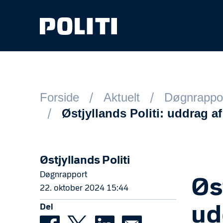
Spring til hovedindhold
Forside
Aktuelt
Døgnrappo
Østjyllands Politi: uddrag 
Østjyllands Politi
Døgnrapport
Øs
22. oktober 2024 15:44
Del
ud