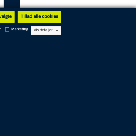
 valgte
Tillad alle cookies
r
Marketing
Vis detaljer
l. 10.00
gtet for
indelse
 er