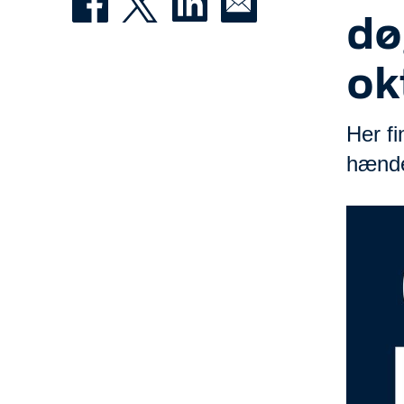
dø
ok
Her f
hændel