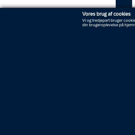
Vores brug af cookies
Vi og tredjepart bruger cookie
din brugeroplevelse på hjem
Grund
Anklagem
en 48-år
flere ti
Den 48-
med en 
desuden 