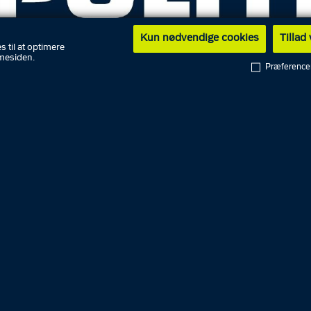
Kun nødvendige cookies
Tillad
s til at optimere
mesiden.
Præference
lovsforhør ved Retten i Aarhus kl. 10.00
yndigheden ved Østjyllands Politi fremstillede tirsdag k
ig mand i grundlovsforhør ved Retten i Aarhus. Han er si
lfælde af indbrud og blev anholdt mandag formiddag.
årige mand blev anholdt på en adresse i Aarhus C i forb
anmeldelse om et igangværende indbrud på stedet. Han
sigtet for flere andre indbrud i Aarhus.