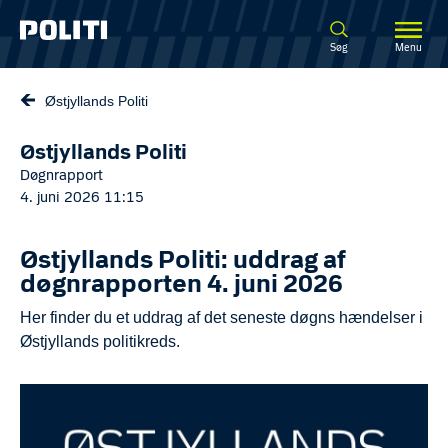
Spring til hovedindhold
Søg
Menu
Østjyllands Politi
Østjyllands Politi
Døgnrapport
4. juni 2026 11:15
Østjyllands Politi: uddrag af
døgnrapporten 4. juni 2026
Her finder du et uddrag af det seneste døgns hændelser i
Østjyllands politikreds.