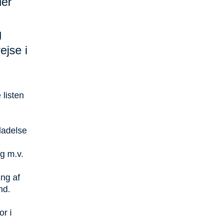
ler
g
ejse i
 listen
ladelse
og m.v.
ing af
ænd.
r i