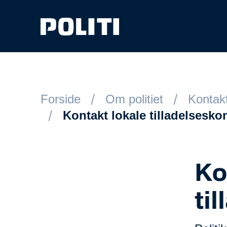
Spring til hovedindhold
Forside
Om politiet
Kontakt
Kontakt lokale tilladelsesko
Ko
ti