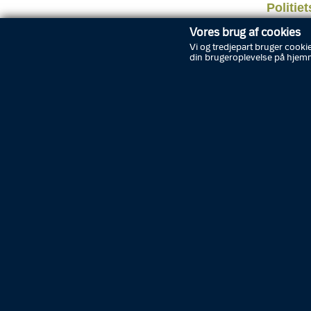
Politie
suppler
Vores brug af cookies
eller sa
Vi og tredjepart bruger cookie
tilladel
din brugeroplevelse på hjem
POLIT