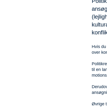
Politi
ansøgn
(lejli
kultur
konfli
Hvis du 
over ko
Politikr
til en l
motionsl
Derudove
ansøgni
Øvrige t