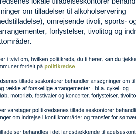
kredsenes lokale tilladelseskontorer behand
inger om tilladelser til alkoholservering
ghedstilladelse), omrejsende tivoli, sports- o
arrangementer, forlystelser, tivolitog og indr
ktområder.
er i tvivl om, hvilken politikreds, du tilhører, kan du tjekke
mmuner fordelt på
politikredse
.
edsenes tilladelseskontorer behandler ansøgninger om til
ang række af forskellige arrangementer - bl.a. cykel- og
øb, motorløb, festivaler og koncerter, forlystelser, tivolit
r varetager politikredsenes tilladelseskontorer behandl
nger om indrejse i konfliktområder og transfer for søm
illadelser behandles i det landsdækkende tilladelseskonto