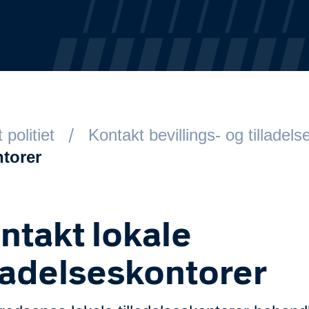
 politiet
Kontakt bevillings- og tilladel
ntorer
ntakt lokale
lladelseskontorer