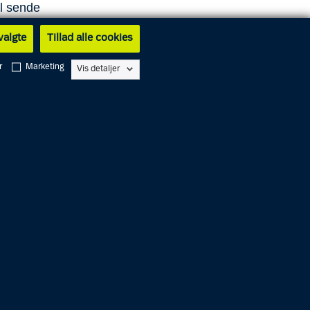
l sende
delse
 valgte
Tillad alle cookies
r
Marketing
Vis detaljer