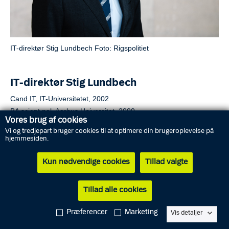
IT-direktør Stig Lundbech
Foto: Rigspolitiet
IT-direktør Stig Lundbech
Cand IT, IT-Universitetet, 2002
BA scient pol, Aarhus Universitet, 2000
Vores brug af cookies
Vi og tredjepart bruger cookies til at optimere din brugeroplevelse på
Karriere
hjemmesiden.
2022
IT-direktør, Rigspolitiet
Kun nødvendige cookies
Tillad valgte
2016-2022
Direktør, Koncern IT, Københavns Kommune
2012-2015
Vicedirektør, Koncernservice, Københavns
Kommune
Tillad alle cookies
2010-2012
Afdelingschef, Økonomiforvaltningen,
Københavns Kommune
Præferencer
Marketing
Vis detaljer
2008-2010
Kontorchef, Økonomiforvaltningen, Københavns