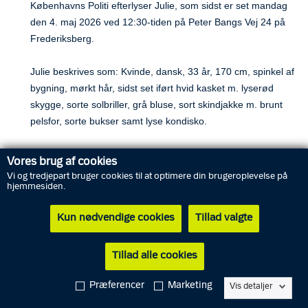
Københavns Politi efterlyser Julie, som sidst er set mandag 
den 4. maj 2026 ved 12:30-tiden på Peter Bangs Vej 24 på 
Frederiksberg.
Julie beskrives som: Kvinde, dansk, 33 år, 170 cm, spinkel af 
bygning, mørkt hår, sidst set iført hvid kasket m. lyserød 
skygge, sorte solbriller, grå bluse, sort skindjakke m. brunt 
pelsfor, sorte bukser samt lyse kondisko. 
Julie medbragte flere tasker, da hun sidst blev set.
Vores brug af cookies
Vi og tredjepart bruger cookies til at optimere din brugeroplevelse på
Har du set Julie, så hører Københavns Politi gerne fra dig på 
hjemmesiden.
114.
Kun nødvendige cookies
Tillad valgte
Tillad alle cookies
Abonnér
RSS-feed
Præferencer
Marketing
Vis detaljer
Pressekontakt