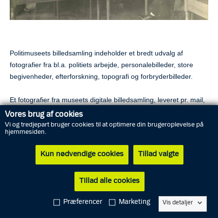
Politimuseets billedsamling indeholder et bredt udvalg af
fotografier fra bl.a. politiets arbejde, personalebilleder, store
begivenheder, efterforskning, topografi og forbryderbilleder.
Et fotografier fra museets digitale billedsamling, leveret pr. mail,
koster 500 kr. inkl. moms per fil. Der kan gives mængderabat.
Vores brug af cookies
Prisen på en nyoptagelse af ikke digitaliserede billeder efter
Vi og tredjepart bruger cookies til at optimere din brugeroplevelse på
hjemmesiden.
aftale.
Kun nødvendige cookies
Tillad valgte
Bestilling af billeder
Fotografier kan bestilles ved henvendelse til
ldb002@politi.dk
Ved bestillingen skal følgende oplyses:
Tillad alle cookies
Hvilket fotografi der ønskes.
Præferencer
Marketing
Vis detaljer
Navn, adresse og telefonnr.