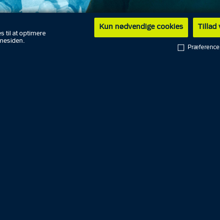
Kun nødvendige cookies
Tillad
s til at optimere
mesiden.
Præference
 på rundvisning på Politimuseet med professor Henrik
rg, der vil dykke ned i dansk politis dramatiske historie 
ttelsen i 1682 og frem til dagens politi.
s gør vi bl.a. holdt ved Politimuseets samling af tidligere
iformer og i den faste udstilling om politiet under besætte
å alle måder var en udfordring for politiet. Desuden ser v
iets indsats ved skarpe situationer i det 20. og 21. århun
else med sociale uroligheder og omfattende demonstrati
d terrorangreb.
ingen tager ca. 1½ time, hvorefter der i ca. ½ time vil v
il Politimuseets samlinger.