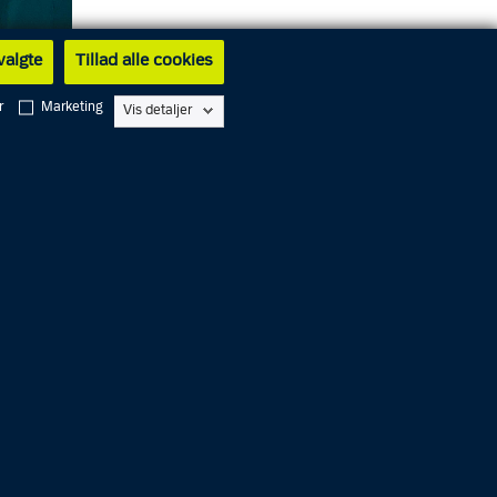
 valgte
Tillad alle cookies
r
Marketing
Vis detaljer
tilbage
 tiders
lsen – 5
i bl.a.
drede i
oner
ære fri