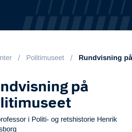
nter
Politimuseet
Rundvisning på
ndvisning på
litimuseet
ofessor i Politi- og retshistorie Henrik
sborg