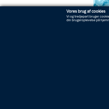
Vores brug af cookies
Vi og tredjepart bruger cookie
din brugeroplevelse på hjem
Tag med
Stevnsbo
fra opre
Undervej
politiun
år som p
på polit
forbind
samt ve
Rundvisn
adgang t