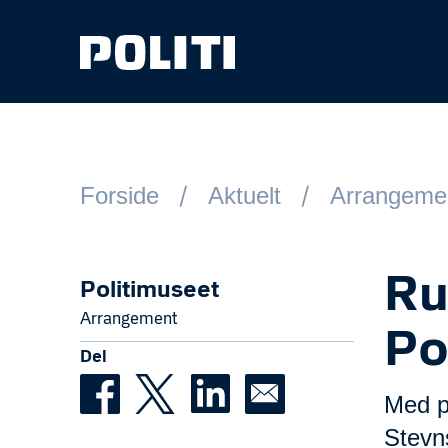
Spring til hovedindhold
Forside
Aktuelt
Arrangeme
Ru
Politimuseet
Arrangement
Po
Del
Med pr
Stevn