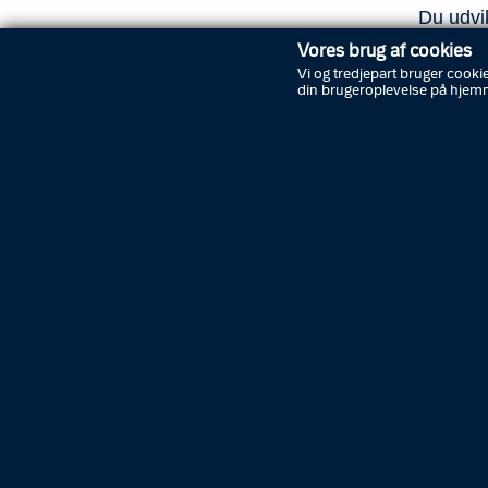
Du udvik
mange fl
Vores brug af cookies
Vi og tredjepart bruger cookie
Vi tilby
din brugeroplevelse på hjem
form af
Derudov
førstehj
Ofte fin
at du er
underlig
karriere
Fold pu
JOBBET