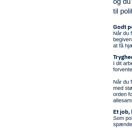
og du 
til poli
Godt po
Når du f
begiven
at få hj
Tryghe
I dit a
forvente
Når du f
med stør
orden fo
allesa
Et job,
Som poli
spændend