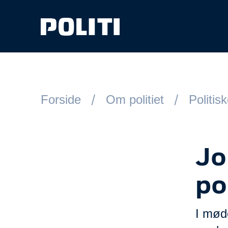
Spring til hovedindhold
Forside
Om politiet
Politis
Jo
po
I møde