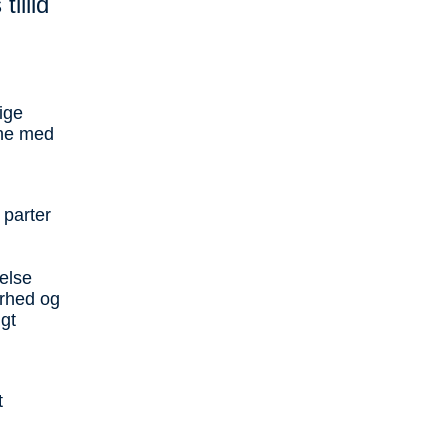
tillid
ige
gne med
 parter
delse
erhed og
gt
t