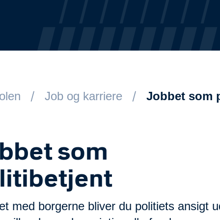
kolen
Job og karriere
Jobbet som p
bbet som
litibetjent
t med borgerne bliver du politiets ansigt u