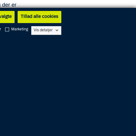
 der er
ig.
 valgte
Tillad alle cookies
hed og i
r
Marketing
Vis detaljer
 kørsel,
f, efter
eje med
 af din