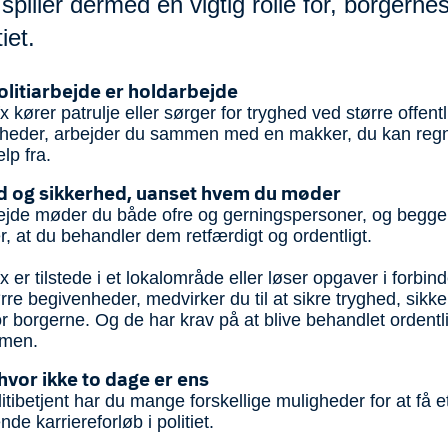
spiller dermed en vigtig rolle for, borgernes 
tiet.
litiarbejde er holdarbejde
x kører patrulje eller sørger for tryghed ved større offentl
heder, arbejder du sammen med en makker, du kan re
ælp fra.
d og sikkerhed, uanset hvem du møder
rbejde møder du både ofre og gerningspersoner, og begge
r, at du behandler dem retfærdigt og ordentligt.
x er tilstede i et lokalområde eller løser opgaver i forbin
re begivenheder, medvirker du til at sikre tryghed, sikk
r borgerne. Og de har krav på at blive behandlet ordentli
mmen.
 hvor ikke to dage er ens
tibetjent har du mange forskellige muligheder for at få e
e karriereforløb i politiet.