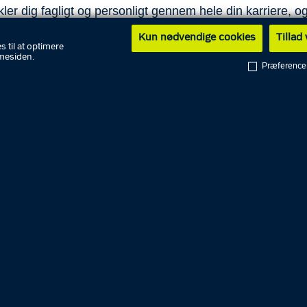
ler dig fagligt og personligt gennem hele din karriere, og
ere fremtidsmuligheder, end de fleste går og forestiller s
Kun nødvendige cookies
Tillad
s til at optimere
der efter-, videre- og lederuddannelse af vekslende varig
mesiden.
 både interne og eksterne uddannelser.
Præference
er får du løbende vedligeholdende træning i fx skydning,
ælp og håndtering af en farlig gerningsmand.
der du først ud af, hvilke karrieremuligheder du vil prøve a
 kommet ind i politiet. Der er fire overordnede karrierev
gende karrierespor, og du kan skifte imellem dem i løbet
.
nkterne ud nedenfor, for at læse mere.
 SOM POLITIBETJENT