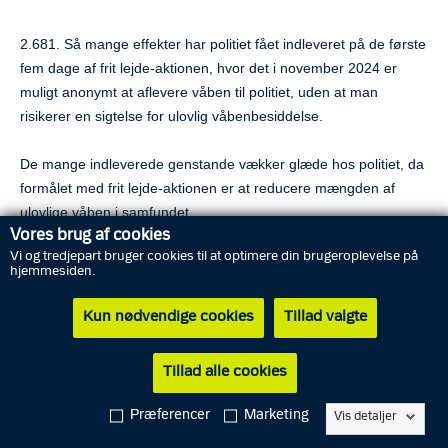
2.681. Så mange effekter har politiet fået indleveret på de første
fem dage af frit lejde-aktionen, hvor det i november 2024 er
muligt anonymt at aflevere våben til politiet, uden at man
risikerer en sigtelse for ulovlig våbenbesiddelse.
De mange indleverede genstande vækker glæde hos politiet, da
formålet med frit lejde-aktionen er at reducere mængden af
ulovlige våben i samfundet.
Vores brug af cookies
Vi og tredjepart bruger cookies til at optimere din brugeroplevelse på
- Vi sætter stor pris på, hver eneste gang en borger indleverer
hjemmesiden.
våben til os, og vi er godt tilfredse med den mængde, der er
blevet indleveret. Vi håber, at de positive tendenser fortsætter,
Kun nødvendige cookies
Tillad valgte
og vi opfordrer i den forbindelse alle til at få kigget deres
besiddelser igennem og gjort brug af den særlige mulighed, som
Tillad alle cookies
frit lejde-aktionen er, lyder det fra politikommissær i Rigspolitiet
Sune Fletcher Hjortel, der er med til at koordinere frit lejde-
Præferencer
Marketing
Vis detaljer
aktionen.