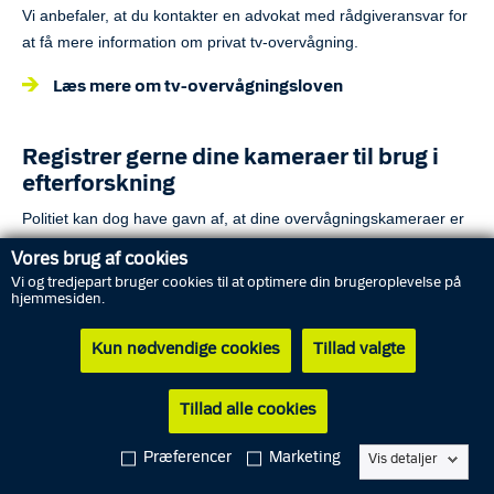
Vi anbefaler, at du kontakter en advokat med rådgiveransvar for
at få mere information om privat tv-overvågning.
Læs mere om tv-overvågningsloven
Registrer gerne dine kameraer til brug i
efterforskning
Politiet kan dog have gavn af, at dine overvågningskameraer er
registrerede hos os, hvis der skulle ske en kriminel hændelse i
Vores brug af cookies
området. I så fald vil politiet kunne rette henvendelse og bede
Vi og tredjepart bruger cookies til at optimere din brugeroplevelse på
om lov til at se dine optagelser.
hjemmesiden.
Læs mere om registrering af tv-kamereaer i PolCAM
Kun nødvendige cookies
Tillad valgte
Tillad alle cookies
Præferencer
Marketing
Vis detaljer