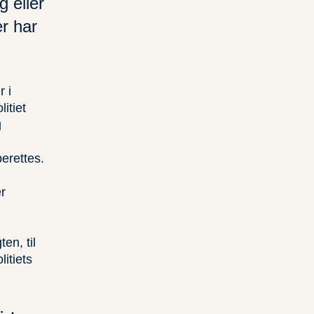
 eller
er har
 i
itiet
g
erettes.
r
en, til
litiets