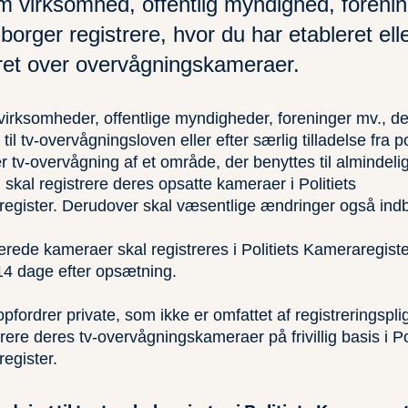
 virksomhed, offentlig myndighed, forening
 borger registrere, hvor du har etableret ell
ret over overvågningskameraer.
virksomheder, offentlige myndigheder, foreninger mv., der
til tv-overvågningsloven eller efter særlig tilladelse fra pol
r tv-overvågning af et område, der benyttes til almindeli
 skal registrere deres opsatte kameraer i Politiets
egister. Derudover skal væsentlige ændringer også indb
rede kameraer skal registreres i Politiets Kameraregiste
14 dage efter opsætning.
 opfordrer private, som ikke er omfattet af registreringspligt
trere deres tv-overvågningskameraer på frivillig basis i Po
egister.