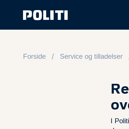
Spring til hovedindhold
Forside
Service og tilladelser
Re
ov
I Pol