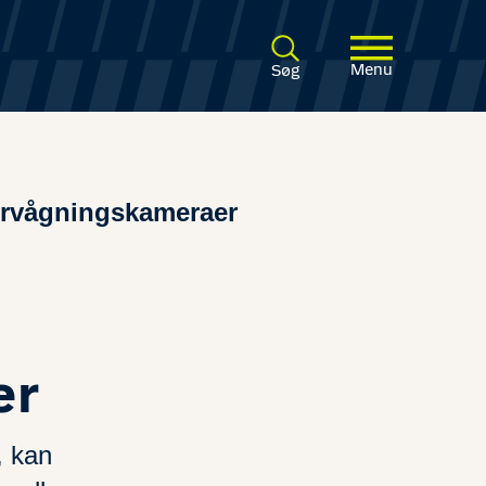
Menu
Søg
ervågningskameraer
er
, kan