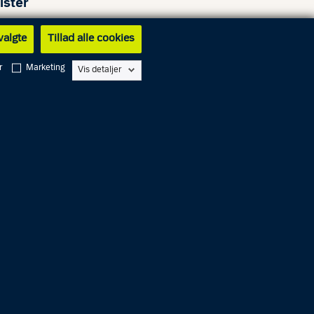
ister
 valgte
Tillad alle cookies
r
Marketing
Vis detaljer
en