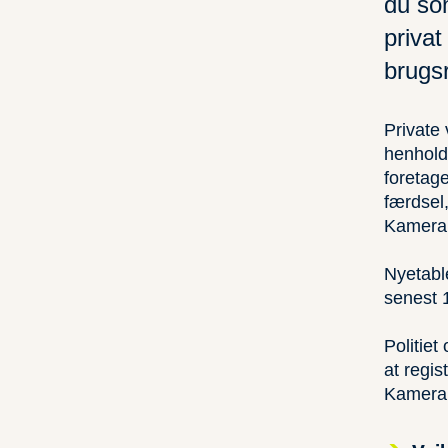
du som
privat
brugs
Private 
henhold 
foretage
færdsel,
Kamerar
Nyetable
senest 
Politiet
at regis
Kamerar