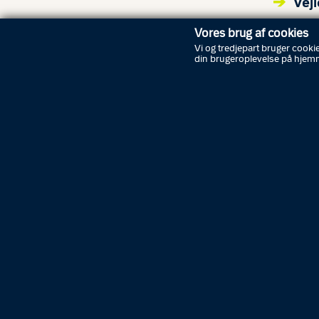
Vejl
Vores brug af cookies
Vi og tredjepart bruger cookie
din brugeroplevelse på hjem
HVIS 
Re
C
Her
ænd