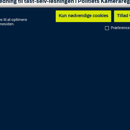
edning til tast-selv-løsningen i Politiets Kamerareg
Kun nødvendige cookies
Tillad
s til at optimere
mesiden.
DU OPLEVER PROBLEMER MED AT LOGGE IND
Præference
Problemer med MitID Erhverv login
Problemer med Local IdP login
gistrér som privat borger eller forening ud
VR-nummer
 kan du registrere overvågningskameraer og/eller foretage
ringer af eksisterende registreringer.