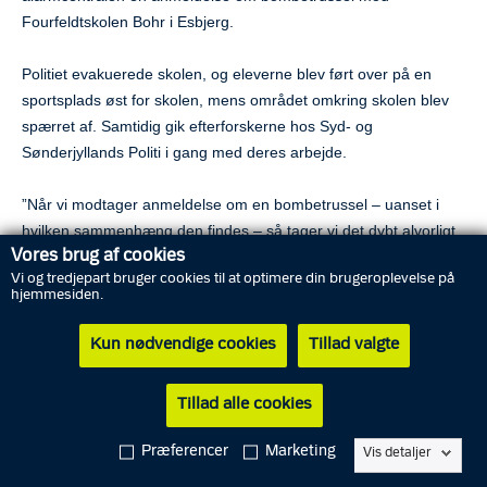
Fourfeldtskolen Bohr i Esbjerg.
Politiet evakuerede skolen, og eleverne blev ført over på en
sportsplads øst for skolen, mens området omkring skolen blev
spærret af. Samtidig gik efterforskerne hos Syd- og
Sønderjyllands Politi i gang med deres arbejde.
”Når vi modtager anmeldelse om en bombetrussel – uanset i
hvilken sammenhæng den findes – så tager vi det dybt alvorligt,
Vores brug af cookies
og derfor ankommer vi til skolen og sørger for, at alle personer
Vi og tredjepart bruger cookies til at optimere din brugeroplevelse på
bliver ført væk og i sikkerhed”, fortæller vicepolitiinspektør
hjemmesiden.
Karsten Hulmose, Syd- og Sønderjyllands Politi.
Kun nødvendige cookies
Tillad valgte
I den forbindelse har både Forsvarets ammunitionstjeneste
samt bombehunde været på stedet.
Tillad alle cookies
Efterforskningen har dog vist, at der var tale om en person, som
Præferencer
Marketing
Vis detaljer
havde skrevet chatbeskeder, som indeholdt sætninger, der var