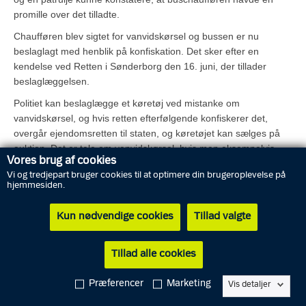
promille over det tilladte.
Chaufføren blev sigtet for vanvidskørsel og bussen er nu
beslaglagt med henblik på konfiskation. Det sker efter en
kendelse ved Retten i Sønderborg den 16. juni, der tillader
beslaglæggelsen.
Politiet kan beslaglægge et køretøj ved mistanke om
vanvidskørsel, og hvis retten efterfølgende konfiskerer det,
overgår ejendomsretten til staten, og køretøjet kan sælges på
auktion. Det er tale om vanvidskørsel, hvis man eksempelvis
Vores brug af cookies
kører med en promille over 2,00.
Vi og tredjepart bruger cookies til at optimere din brugeroplevelse på
FAKTA:
hjemmesiden.
Følgende overtrædelser betragtes som vanvidskørsel:
Kun nødvendige cookies
Tillad valgte
- Uagtsomt manddrab under særligt skærpende
omstændigheder
Tillad alle cookies
- Uagtsom forvoldelse af betydelig skade på nogens legeme
eller helbred under særligt skærpende omstændigheder
Præferencer
Marketing
Vis detaljer
- Særlig hensynsløs kørsel