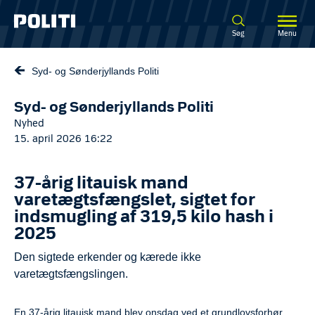
Spring til hovedindhold
Søg
Menu
Syd- og Sønderjyllands Politi
Syd- og Sønderjyllands Politi
Nyhed
15. april 2026 16:22
37-årig litauisk mand
varetægtsfængslet, sigtet for
indsmugling af 319,5 kilo hash i
2025
Den sigtede erkender og kærede ikke
varetægtsfængslingen.
En 37-årig litauisk mand blev onsdag ved et grundlovsforhør