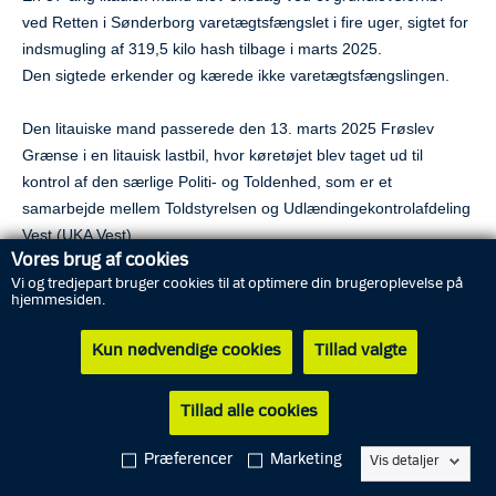
ved Retten i Sønderborg varetægtsfængslet i fire uger, sigtet for
indsmugling af 319,5 kilo hash tilbage i marts 2025.
Den sigtede erkender og kærede ikke varetægtsfængslingen.
Den litauiske mand passerede den 13. marts 2025 Frøslev
Grænse i en litauisk lastbil, hvor køretøjet blev taget ud til
kontrol af den særlige Politi- og Toldenhed, som er et
samarbejde mellem Toldstyrelsen og Udlændingekontrolafdeling
Vest (UKA Vest).
Vores brug af cookies
Vi og tredjepart bruger cookies til at optimere din brugeroplevelse på
Ved en ransagning stod det klart, at de mange kilo hash var
hjemmesiden.
gemt i et hulrum i traileren, hvorefter den litauiske mand blev
anholdt af politiet og sigtet i sagen.
Kun nødvendige cookies
Tillad valgte
Den sigtede blev dagen efter varetægtsfængslet, men løsladt
Tillad alle cookies
igen den 13. maj grundet mangel på beviser, der berettigede til
fortsat varetægtsfængsling.
Præferencer
Marketing
Vis detaljer