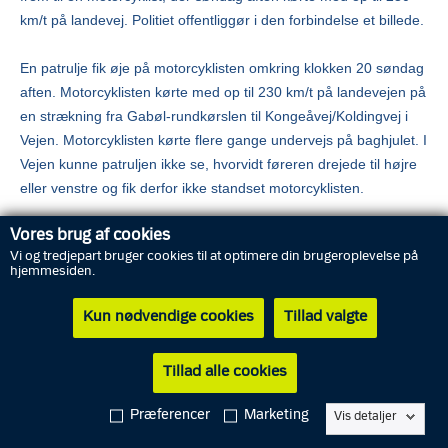
km/t på landevej. Politiet offentliggør i den forbindelse et billede.
En patrulje fik øje på motorcyklisten omkring klokken 20 søndag
aften. Motorcyklisten kørte med op til 230 km/t på landevejen på
en strækning fra Gabøl-rundkørslen til Kongeåvej/Koldingvej i
Vejen. Motorcyklisten kørte flere gange undervejs på baghjulet. I
Vejen kunne patruljen ikke se, hvorvidt føreren drejede til højre
eller venstre og fik derfor ikke standset motorcyklisten.
Vores brug af cookies
Kan du hjælpe politiet, så ring på telefon 1-1-4 med dine
Vi og tredjepart bruger cookies til at optimere din brugeroplevelse på
oplysninger.
hjemmesiden.
Kun nødvendige cookies
Tillad valgte
Tillad alle cookies
Præferencer
Marketing
Vis detaljer