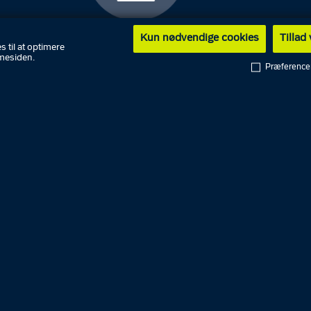
Kun nødvendige cookies
Tillad
s til at optimere
mesiden.
Præference
i forbindelse med forsøget på indbrud i lejligheden, at d
lev anholdt med indbrudsværktøj og genstande, der mene
fra de øvrige indbrud.
årige nægter forholdene.
yllands Politi vil anmode om lukkede døre ved grundlovsf
n grund har politiet ikke yderligere oplysninger på nuv
kt, der kan deles om sagen.