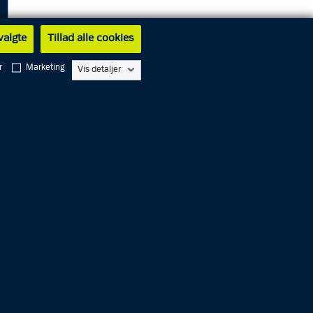
 valgte
Tillad alle cookies
r
Marketing
Vis detaljer
en 23-
s at
orhøret,
ærende