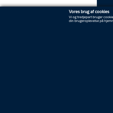
Vores brug af cookies
Vi og tredjepart bruger cookie
din brugeroplevelse på hjem
Det var 
årige b
stamme 
Den 23-
Sydøstj
og af de
tidspun