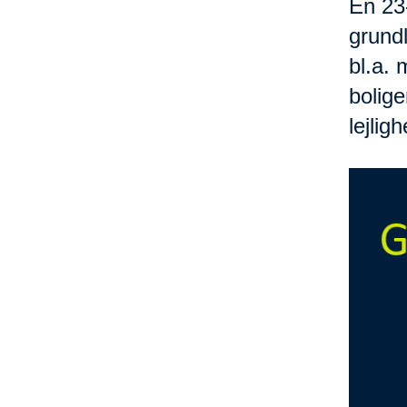
En 23-
grundl
bl.a. 
bolige
lejlig