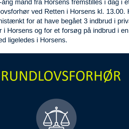
årig mand fra Horsens fremstilles i dag i e
ovsforhør ved Retten i Horsens kl. 13.00.
mistænkt for at have begået 3 indbrud i priv
r i Horsens og for et forsøg på indbrud i en
hed ligeledes i Horsens.