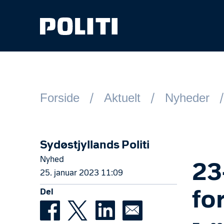
Spring til hovedindhold
Forside
Aktuelt
Nyheder
Sydøstjyllands Politi
Nyhed
23
25. januar 2023 11:09
Del
fo