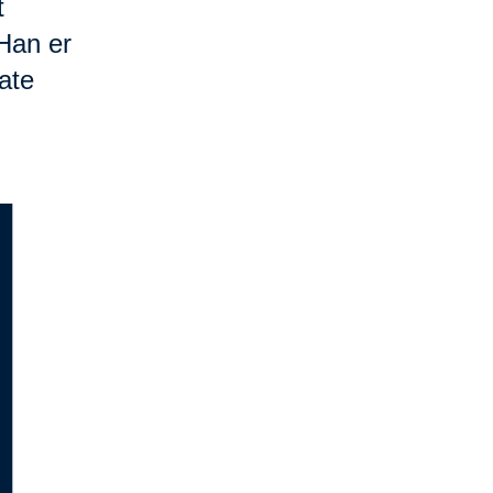
t
 Han er
ate