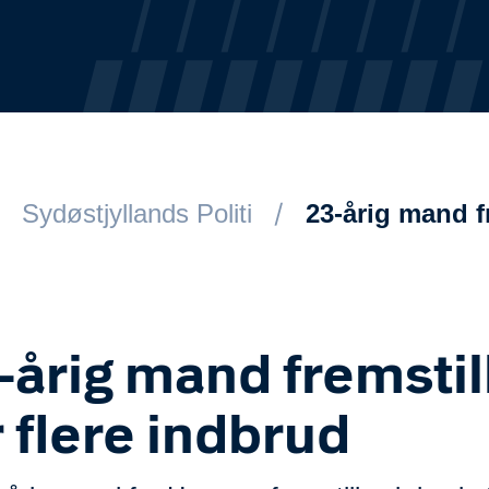
Sydøstjyllands Politi
23-årig mand fr
-årig mand fremstil
r flere indbrud