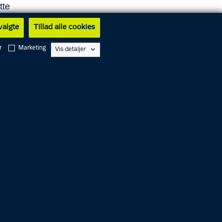
tte
 valgte
Tillad alle cookies
r
Marketing
Vis detaljer
være
e
Alarm
1
1
2