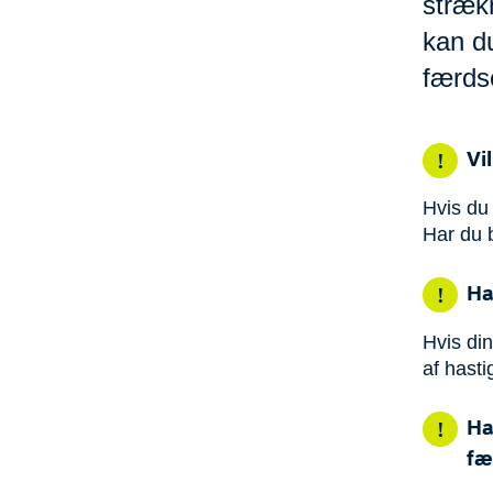
strækn
kan d
færdse
Vi
Hvis du 
Har du b
Ha
Hvis din
af hast
Ha
fæ