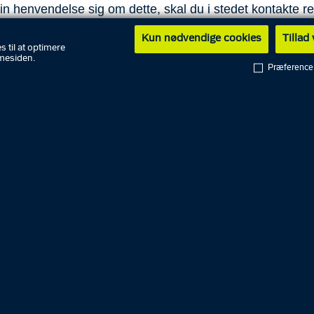
in henvendelse sig om dette, skal du i stedet kontakte re
ighed (kommune eller
Vejdirektoratet
).
Kun nødvendige cookies
Tillad
s til at optimere
mesiden.
Præference
il en færdselskontrol
ontakte dig inden 14 dage fra din henvendelse. Der kan 
lser, som vi - efter en konkret vurdering - ikke vil kunn
omme.
English