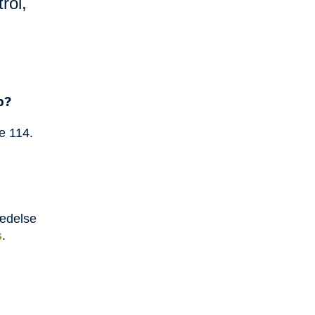
rol,
p?
e 114.
rædelse
s
.