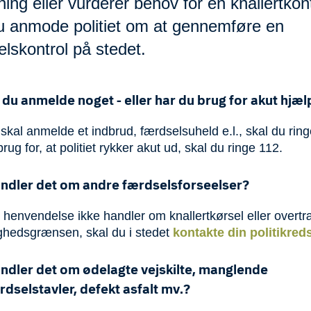
ing eller vurderer behov for en knallertkont
u anmode politiet om at gennemføre en
lskontrol på stedet.
l du anmelde noget - eller har du brug for akut hjæl
skal anmelde et indbrud, færdselsuheld e.l., skal du ring
rug for, at politiet rykker akut ud, skal du ringe 112.
ndler det om andre færdselsforseelser?
 henvendelse ikke handler om knallertkørsel eller overt
ighedsgrænsen, skal du i stedet
kontakte din politikred
ndler det om ødelagte vejskilte, manglende
rdselstavler, defekt asfalt mv.?