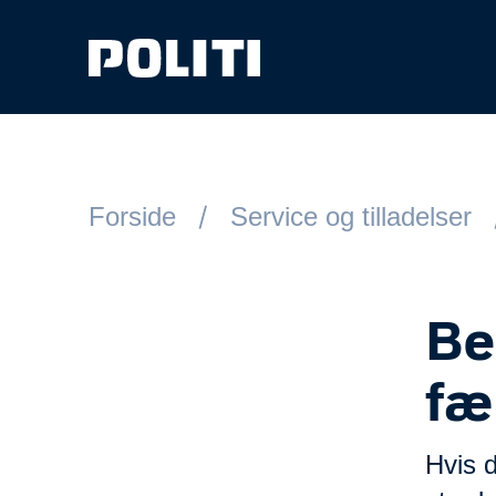
Spring til hovedindhold
Forside
Service og tilladelser
Be
fæ
Hvis d