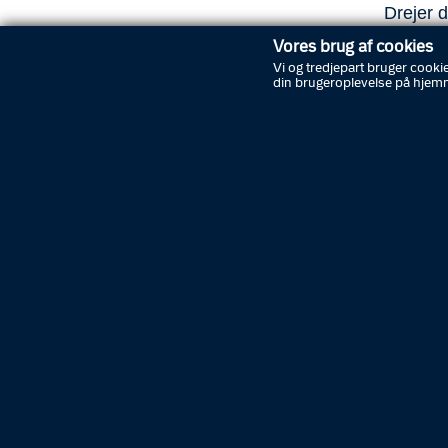
Drejer d
vejmynd
Vores brug af cookies
Vi og tredjepart bruger cookie
din brugeroplevelse på hjem
Best
Vi vil k
henvende
imødek
Abonnér på nyheder