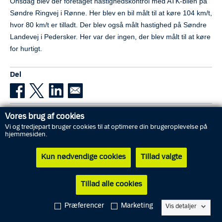
Onsdag blev der foretaget hastighedskontrol med ATK-bilen på
Søndre Ringvej i Rønne. Her blev en bil målt til at køre 104 km/t,
hvor 80 km/t er tilladt. Der blev også målt hastighed på Søndre
Landevej i Pedersker. Her var der ingen, der blev målt til at køre
for hurtigt.
Del
Vores brug af cookies
Vi og tredjepart bruger cookies til at optimere din brugeroplevelse på
hjemmesiden.
Pressekontakt
Kun nødvendige cookies
Tillad valgte
E-mail:
bornh-kommunikation@politi.dk
Telefon: 2323 1448
Tillad alle cookies
Præferencer
Marketing
Vis detaljer