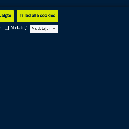
 valgte
Tillad alle cookies
r
Marketing
Vis detaljer
Alarm
1
1
2
Service
1
1
4