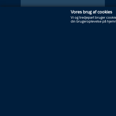
Vores brug af cookies
Vi og tredjepart bruger cookie
din brugeroplevelse på hjem
Abonnér på nyheder
Driftsstatus
Kontakt politiet
Tip politiet
Job i politiet
K
Presse