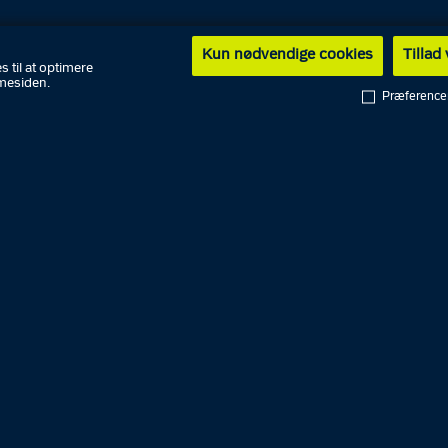
Kun nødvendige cookies
Tillad
s til at optimere
mesiden.
Præference
English
PET
Rigspolitiet
Politikredse
National enhed for Særlig
riminalitet