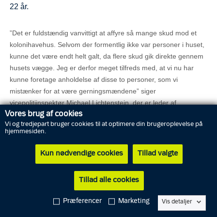
22 år.
”Det er fuldstændig vanvittigt at affyre så mange skud mod et
kolonihavehus. Selvom der formentlig ikke var personer i huset,
kunne det være endt helt galt, da flere skud gik direkte gennem
husets vægge. Jeg er derfor meget tilfreds med, at vi nu har
kunne foretage anholdelse af disse to personer, som vi
mistænker for at være gerningsmændene” siger
vicepolitiinspektør Michael Lichtenstein, der er leder af
Vores brug af cookies
afdelingen for økonomisk og organiseret kriminalitet ved Fyns
Vi og tredjepart bruger cookies til at optimere din brugeroplevelse på
Politi.
hjemmesiden.
”Takket være en stærkt efterforskningsindsats fra første dag, er
Kun nødvendige cookies
Tillad valgte
det nu lykkes i et godt samarbejde med svensk politi at
lokalisere og anholde de to mænd i Sydsverige” udtaler Michael
Tillad alle cookies
Lichtenstein. De er netop blevet udleveret til Danmark og vil
blive fremstillet i grundlovsforhør ved retten i Odense i dag kl.
Præferencer
Marketing
Vis detaljer
10.30, hvor der forventes dørlukning.