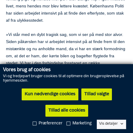
livet, mens hendes mor blev lettere kvæstet. Københavns Politi
har siden arbejdet intensivt på at finde den efterlyste, som stak
af fra ulykkesstedet.
»Vi står med en dybt tragisk sag, som vi ser på med stor alvor.
Siden påkørslen har vi arbejdet intensivt på at finde frem til den
mistænkte og nu anholdte mand, da vi har en stærk formodning
om, at det er ham, der kørte bilen og bagefter flygtede fra
stedet. Vi har i den forbindelse foretaget en række
Vores brug af cookies
efterforskningsskridt, og har blandt andet ransaget flere
Vi og tredjepart bruger cookies til at optimere din brugeroplevelse på
adresser i hovedstadsområdet, og det har samlet set her til
hjemmesiden.
aften ført til anholdelsen,« siger chefpolitiinspektør Jørgen
Bergen Skov.
Kun nødvendige cookies
Tillad valgte
Påkørslen fandt sted onsdag eftermiddag omkring kl. 16, hvor
Tillad alle cookies
en sort VW Passat på Sæbyholmsvej ved udmundingen til Peter
Bangs Vej pludselig accelererede, krydsede vejen og ramte den
Præferencer
Marketing
Vis detaljer
femårige pige og hendes mor på den modsatte side af vejen.