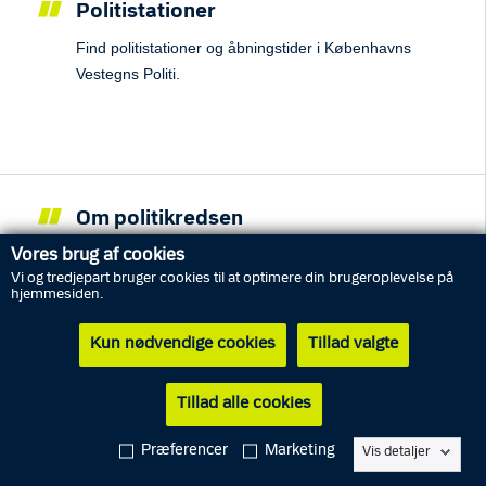
Politistationer
Find politistationer og åbningstider i Københavns
Vestegns Politi.
Om politikredsen
Information om politikredsen, politidirektøren,
Vores brug af cookies
Vi og tredjepart bruger cookies til at optimere din brugeroplevelse på
organisation, analyser m.m.
hjemmesiden.
Kun nødvendige cookies
Tillad valgte
Tillad alle cookies
Kampagner og særlige indsatser
Præferencer
Marketing
Vis detaljer
SSP-samarbejde, kriminalpræventive tiltag m.m.