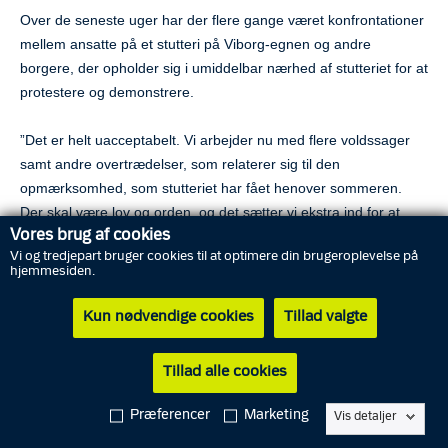
Over de seneste uger har der flere gange været konfrontationer
mellem ansatte på et stutteri på Viborg-egnen og andre
borgere, der opholder sig i umiddelbar nærhed af stutteriet for at
protestere og demonstrere.
”Det er helt uacceptabelt. Vi arbejder nu med flere voldssager
samt andre overtrædelser, som relaterer sig til den
opmærksomhed, som stutteriet har fået henover sommeren.
Der skal være lov og orden, og det sætter vi ekstra ind for at
Vores brug af cookies
sikre nu”, siger vicepolitiinspektør Christian Toftemark, der er
Vi og tredjepart bruger cookies til at optimere din brugeroplevelse på
leder af lokalpolitiet Viborg-Skive.
hjemmesiden.
Der vil derfor blandt andet være øget patruljering omkring
Kun nødvendige cookies
Tillad valgte
stutteriet igennem aften og nattetimerne.
Tillad alle cookies
”Det er gået for vidt, både når lovlige demonstranter bliver fysisk
konfronteret af ansatte på stutteriet under demonstrationer,
Præferencer
Marketing
Vis detaljer
såvel som det er gået for langt, når borgere uden for stutteriet