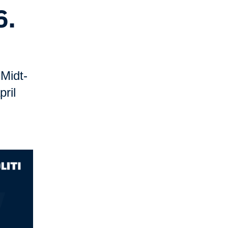
6.
Midt-
ril