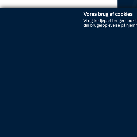
Vores brug af cookies
Vi og tredjepart bruger cookie
din brugeroplevelse på hjem
Døgnet
Indbrud
Ingen
Indbrud
Mølleve