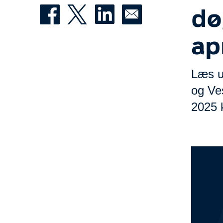
dø
ap
Læs u
og Ves
2025 k