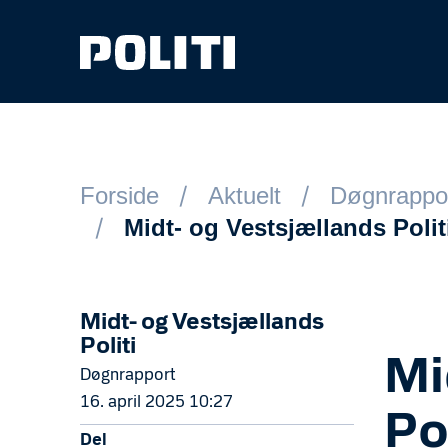
Spring til hovedindhold
Forside
Aktuelt
Døgnrappo
Midt- og Vestsjællands Polit
Midt- og Vestsjællands
Politi
Mi
Døgnrapport
16. april 2025 10:27
Po
Del