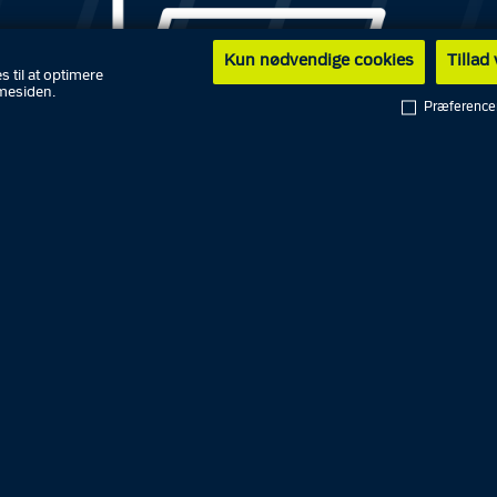
Kun nødvendige cookies
Tillad
s til at optimere
mesiden.
Præference
s anmeldelser vedrørende:
 i virksomhed/forretninger:
 i villa/lejlighed/landejendom:
j, Borup