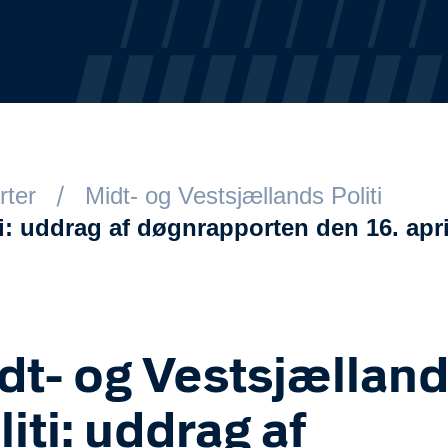
rter
Midt- og Vestsjællands Politi
i: uddrag af døgnrapporten den 16. apri
dt- og Vestsjællan
liti: uddrag af