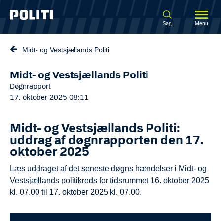
Spring til hovedindhold
Søg
Menu
Midt- og Vestsjællands Politi
Midt- og Vestsjællands Politi
Døgnrapport
17. oktober 2025 08:11
Midt- og Vestsjællands Politi:
uddrag af døgnrapporten den 17.
oktober 2025
Læs uddraget af det seneste døgns hændelser i Midt- og
Vestsjællands politikreds for tidsrummet 16. oktober 2025
kl. 07.00 til 17. oktober 2025 kl. 07.00.