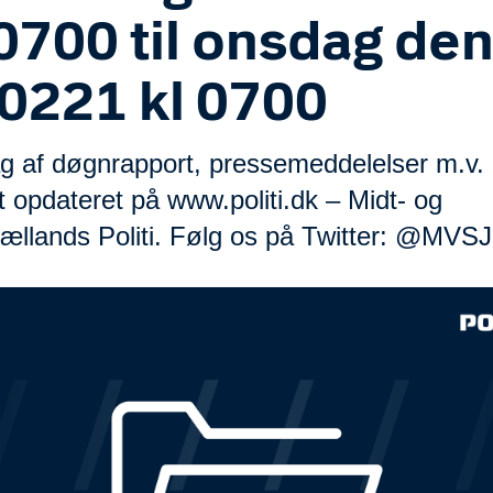
 0700 til onsdag de
0221 kl 0700
g af døgnrapport, pressemeddelelser m.v. b
t opdateret på www.politi.dk – Midt- og
ællands Politi. Følg os på Twitter: @MVSJP