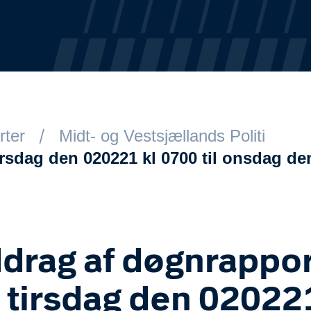
rter
Midt- og Vestsjællands Politi
irsdag den 020221 kl 0700 til onsdag de
drag af døgnrappor
a tirsdag den 02022