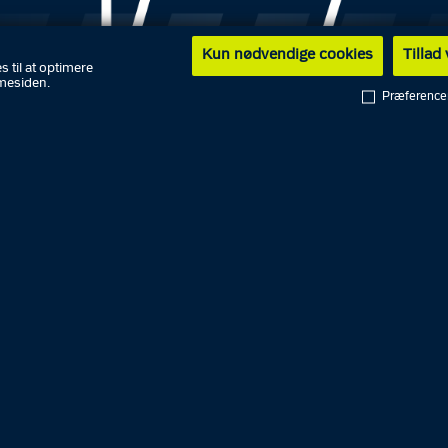
Kun nødvendige cookies
Tillad
s til at optimere
mesiden.
Præference
ts anmeldelser vedrørende:
d i virksomhed/forretninger:
lmen, Greve
 i villa/lejlighed/landejendom:
parken, Kalundborg