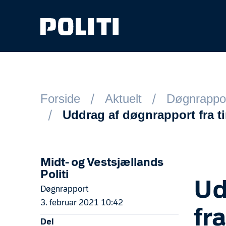
Spring til hovedindhold
Forside
Aktuelt
Døgnrappo
Uddrag af døgnrapport fra t
Midt- og Vestsjællands
Politi
Ud
Døgnrapport
3. februar 2021 10:42
fr
Del