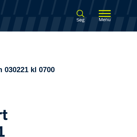
Menu
Søg
n 030221 kl 0700
t
1