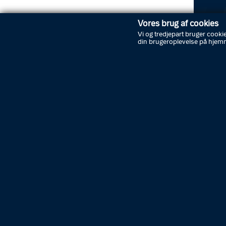
Vores brug af cookies
Vi og tredjepart bruger cookie
din brugeroplevelse på hjem
Døgne
Indbru
Skoleho
Indbrud
Cæcilie