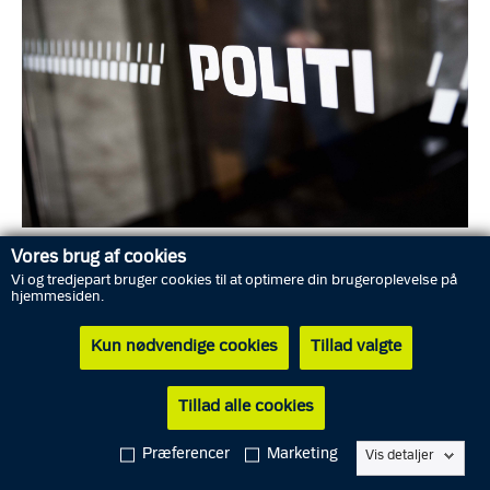
Foto: Rigspolitiet
Vores brug af cookies
Vi og tredjepart bruger cookies til at optimere din brugeroplevelse på
hjemmesiden.
Det oplyser politikommissær Claus Serup fra Nordjyllands Politi,
Kun nødvendige cookies
Tillad valgte
der uddyber, at der er sket mindst syv tilfælde i juni, mens der er
sket mindst to tilfælde i juli.
Tillad alle cookies
Gerningsstederne har i juni været Jerup, Sæby, Fjerritslev og
Præferencer
Marketing
Sindal, mens de to seneste tilfælde i juli var 13. juli i Fjerritslev
Vis detaljer
og 14. juli i Skagen.