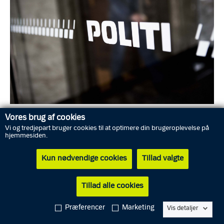
Foto: Rigspolitiet
Vores brug af cookies
Vi og tredjepart bruger cookies til at optimere din brugeroplevelse på
hjemmesiden.
Politiet indledte øjeblikkeligt en større efterforskning, hvorfor
Kun nødvendige cookies
Tillad valgte
adskillige patruljer blev sendt til gerningsstedet, Kattedamsvej
mellem Åbybro og Biersted. Politiet arbejder stadig på og
omkring adressen, og derfor vil man se en del politiet i området i
Tillad alle cookies
den kommende tid.
Præferencer
Marketing
Vis detaljer
Politiets indledende efterforskning har vist, at ukendte