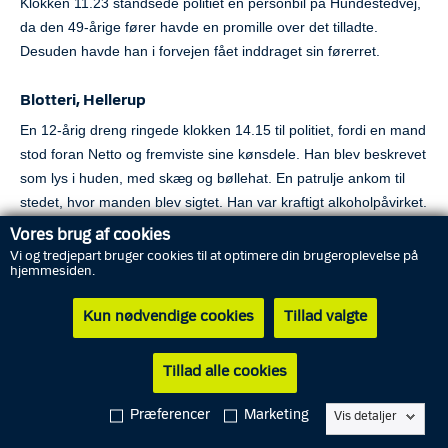
Klokken 11.23 standsede politiet en personbil på Hundestedvej,
da den 49-årige fører havde en promille over det tilladte.
Desuden havde han i forvejen fået inddraget sin førerret.
Blotteri, Hellerup
En 12-årig dreng ringede klokken 14.15 til politiet, fordi en mand
stod foran Netto og fremviste sine kønsdele. Han blev beskrevet
som lys i huden, med skæg og bøllehat. En patrulje ankom til
stedet, hvor manden blev sigtet. Han var kraftigt alkoholpåvirket.
Vores brug af cookies
Bedrageri, Hundested
Vi og tredjepart bruger cookies til at optimere din brugeroplevelse på
hjemmesiden.
En 81-årig kvinde kontaktede klokken 14.26 politiet, efter hun
var blevet ringet op af en dansktalende mand, der udgav sig for
Kun nødvendige cookies
Tillad valgte
at være fra Danske Bank. Han påstod, at nogen havde forsøgt
at hacke hendes konti. Det endte med, at kvinden udleverede sit
Tillad alle cookies
betalingskort og kode til en person, der dukkede op på
adressen. Kortet blev efterfølgende misbrugt, og der blev hævet
Præferencer
Marketing
Vis detaljer
15.000 kroner.