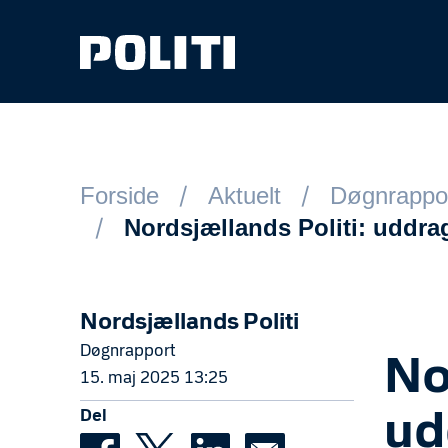
Spring til hovedindhold
Forside
Aktuelt
Døgnrappo
Nordsjællands Politi: uddrag
Nordsjællands Politi
Døgnrapport
No
15. maj 2025 13:25
Del
ud