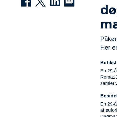
dø
ma
Påkør
Her e
Butikst
En 29-å
Rema100
samlet v
Besidde
En 29-år
af eufor
Dagmars