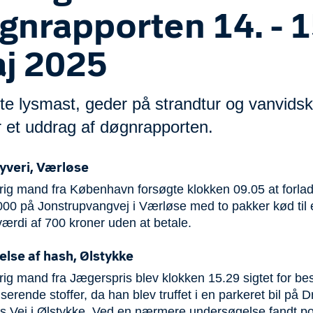
gnrapporten 14. - 1
j 2025
te lysmast, geder på strandtur og vanvidsk
r et uddrag af døgnrapporten.
yveri, Værløse
rig mand fra København forsøgte klokken 09.05 at forla
0 på Jonstrupvangvej i Værløse med to pakker kød til 
ærdi af 700 kroner uden at betale.
lse af hash, Ølstykke
ig mand fra Jægerspris blev klokken 15.29 sigtet for be
iserende stoffer, da han blev truffet i en parkeret bil på 
 Vej i Ølstykke. Ved en nærmere undersøgelse fandt pol