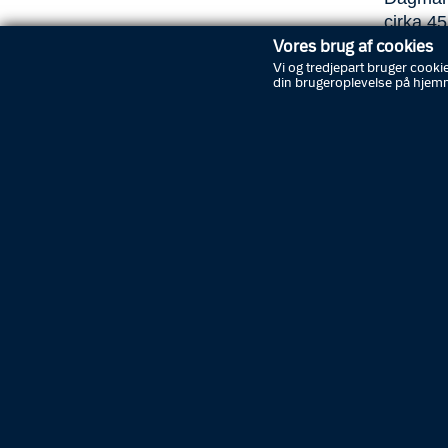
cirka 4
Vores brug af cookies
Vi og tredjepart bruger cookie
Færdse
din brugeroplevelse på hjem
En 50-å
Frederik
opbrems
motorcy
bil.
Påkørt
Klokken
Københav
havde fe
kontakt
episode
Geder 