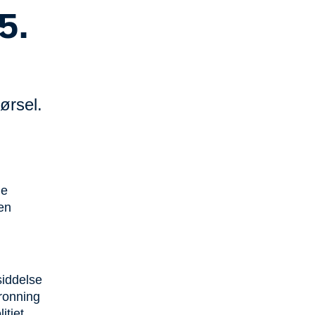
5.
ørsel.
de
en
siddelse
Dronning
itiet