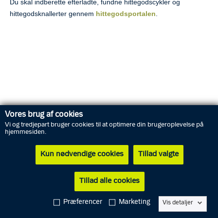
Du skal indberette efterladte, fundne hittegodscykler og
hittegodsknallerter gennem
hittegodsportalen
.
Vores brug af cookies
Vi og tredjepart bruger cookies til at optimere din brugeroplevelse på
hjemmesiden.
Kun nødvendige cookies
Tillad valgte
Tillad alle cookies
Alarm
Service
Præferencer
Marketing
Vis detaljer
English
112
114