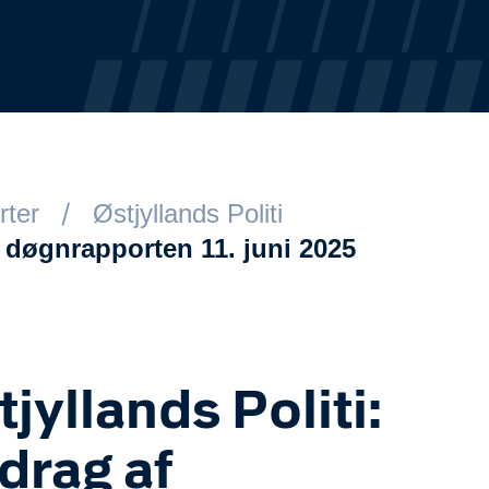
rter
Østjyllands Politi
f døgnrapporten 11. juni 2025
tjyllands Politi:
drag af