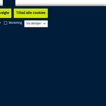
 valgte
Tillad alle cookies
r
Marketing
Vis detaljer
. 09.45
gtet for
g en
 en
r et