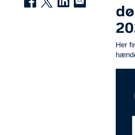
dø
20
Her f
hændel