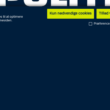
Kun nødvendige cookies
Tillad
s til at optimere
mesiden.
Præference
lovsforhør ved Retten i Aarhus kl. 09.45
yndigheden ved Østjyllands Politi fremstiller onsdag kl
ig mand i grundlovsforhør ved Retten i Aarhus. Han er si
rud begået tirsdag formiddag på en adresse i Odder.
kl. 10.08, at Østjyllands Politis tirsdag formiddag modto
lse om et igangværende indbrud på Ankjær i Odder, da
havde set en mand springe ud fra en hæk ved et hus, hvo