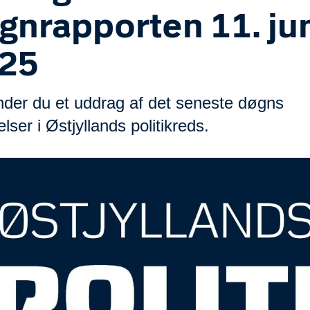
gnrapporten 11. ju
25
inder du et uddrag af det seneste døgns
ser i Østjyllands politikreds.