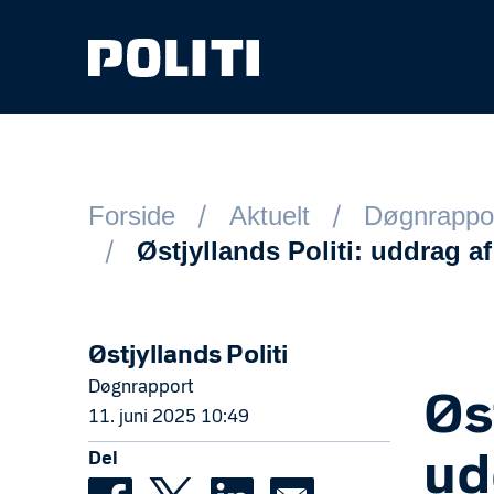
Spring til hovedindhold
Forside
Aktuelt
Døgnrappo
Østjyllands Politi: uddrag a
Østjyllands Politi
Døgnrapport
Øs
11. juni 2025 10:49
Del
ud