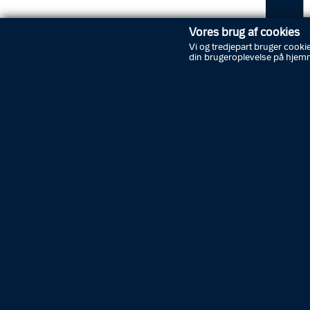
Vores brug af cookies
Vi og tredjepart bruger cookie
din brugeroplevelse på hjem
Grund
Anklagem
en 41-år
et indb
Det var 
anmelde
borger 