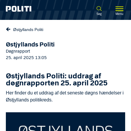
Spring til hovedindhold
Søg
Menu
Østjyllands Politi
Østjyllands Politi
Døgnrapport
25. april 2025 13:05
Østjyllands Politi: uddrag af
døgnrapporten 25. april 2025
Her finder du et uddrag af det seneste døgns hændelser i
Østjyllands politikreds.