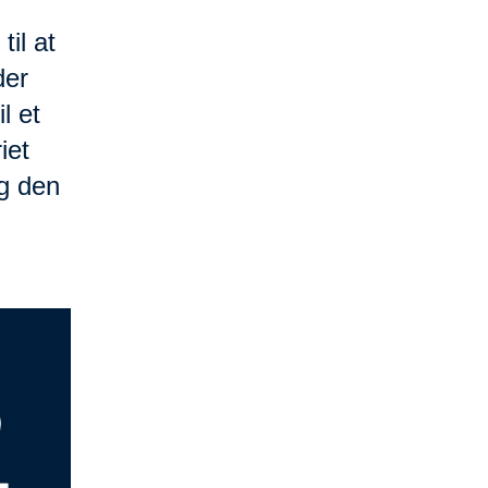
til at
der
l et
iet
g den
.