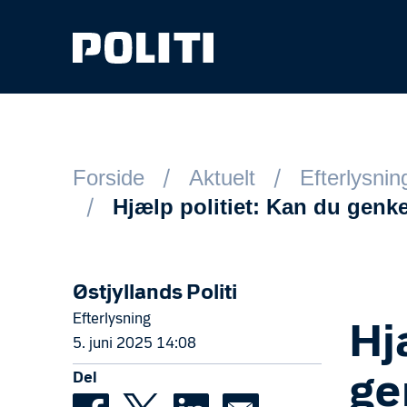
Spring til hovedindhold
Forside
Aktuelt
Efterlysnin
Hjælp politiet: Kan du gen
Østjyllands Politi
Efterlysning
Hj
5. juni 2025 14:08
Del
ge