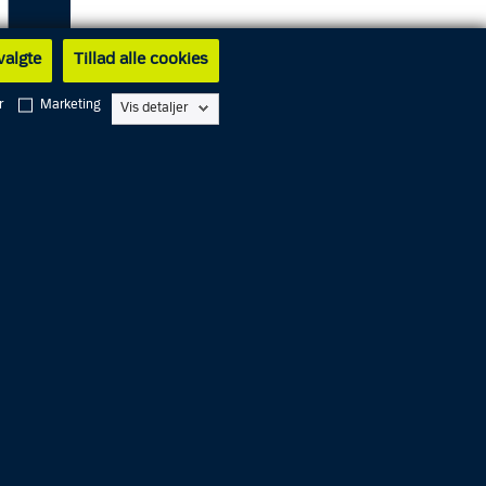
 valgte
Tillad alle cookies
r
Marketing
Vis detaljer
ernet, da
for
alp med