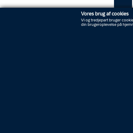
Vores brug af cookies
Vi og tredjepart bruger cookie
din brugeroplevelse på hjem
Opdater
Mændene 
efterlys
hjælpen 
at få m