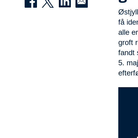
Østjyl
få ide
alle e
groft 
fandt
5. maj
efterf