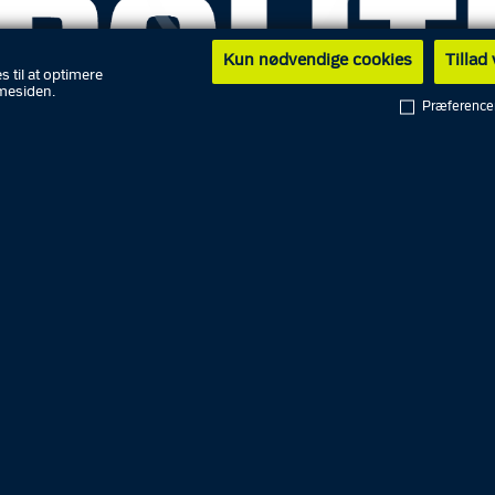
Kun nødvendige cookies
Tillad
s til at optimere
mesiden.
Præference
ing fredag den 6. juni 2025:
er blevet identificeret, og billederne er derfor blevet fj
ningen ikke længere er aktuel. Østjyllands Politi siger tak 
til de borgere, der rettede henvendelse til politiet og hj
ændene genkendt.