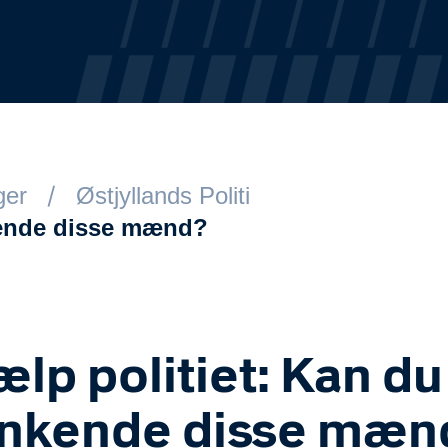
ger
Østjyllands Politi
kende disse mænd?
ælp politiet: Kan du
nkende disse mæn