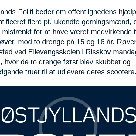
lands Politi beder om offentlighedens hjælp 
ntificeret flere pt. ukendte gerningsmænd, 
r mistænkt for at have været medvirkende ti
røveri mod to drenge på 15 og 16 år. Røver
 sted ved Ellevangsskolen i Risskov manda
, hvor de to drenge først blev skubbet og
ølgende truet til at udlevere deres scootere