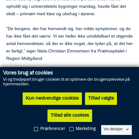
opholdt sig i universitetets bygninger mandag, havde fået det
skidt – primært med kløe og ubehag i øjnene.
”De borgere, der har henvendt sig, har milde symptomer, og de
har ikke fået det værre. Vi ser heller ikke umiddelbart et stigende
antal henvendelser, så der er ikke noget, der tyder på, at det her
er farligt,” siger Niels-Christian Emmertsen fra Præhospitalet i
Region Midtjylland.
Vores brug af cookies
Umiddelbart er det fælles for personerne, at de har opholdt sig i
Vi og tredjepart bruger cookies til at optimere din brugeroplevelse på
bygninger i Universitetsparken i løbet af mandag, men det har
hjemmesiden.
ikke været muligt at finde frem til en præcis placering. Ud fra de
oplysninger myndighederne har på nuværende tidspunkt, er et
Kun nødvendige cookies
Tillad valgte
område spærret af fra Samfundsfaglig kantine (bygning 1320) i
nord til Søauditoriet i syd (bygning 1250).
Tillad alle cookies
Studerende, der bor i kollegiebygningerne imellem de to
bygninger, må gerne opholde sig i deres hjem. Der er dog
Præferencer
Marketing
Vis detaljer
afspærret rundt om, så man ikke ville kunne komme til og fra