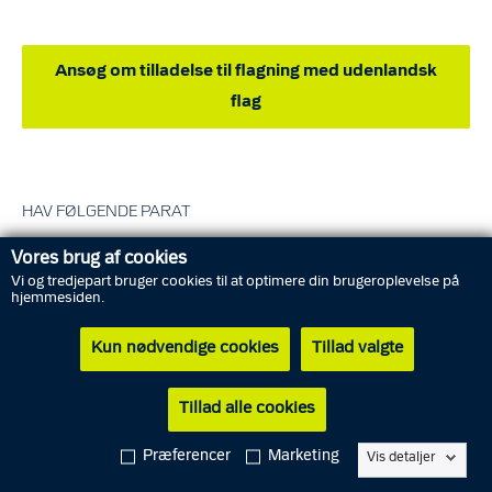
Ansøg om tilladelse til flagning med udenlandsk
flag
HAV FØLGENDE PARAT
Vores brug af cookies
MitID
Vi og tredjepart bruger cookies til at optimere din brugeroplevelse på
hjemmesiden.
Kun nødvendige cookies
Tillad valgte
Adresse for flagningen
Tillad alle cookies
Dato og tidsrum for flagningen
Præferencer
Marketing
Vis detaljer