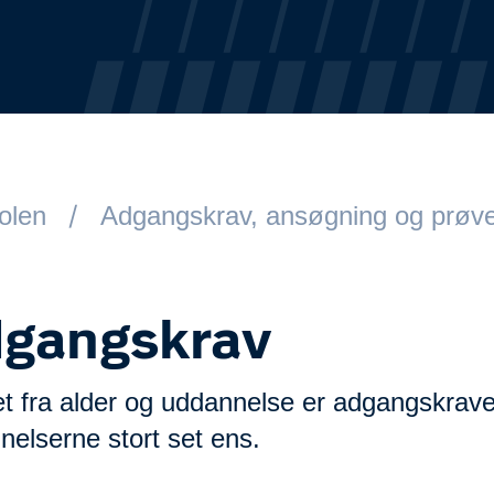
kolen
Adgangskrav, ansøgning og prøve
gangskrav
t fra alder og uddannelse er adgangskraven
elserne stort set ens.