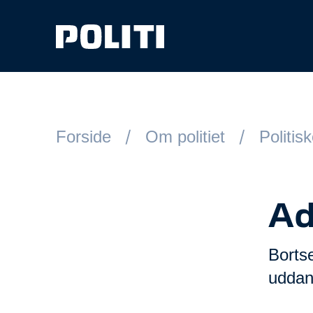
Spring til hovedindhold
Forside
Om politiet
Politis
Ad
Bortse
uddann