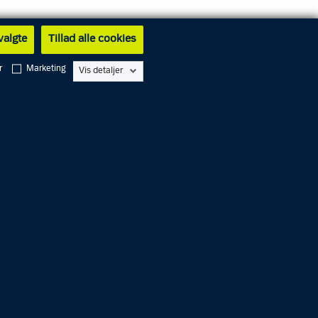
 valgte
Tillad alle cookies
r
Marketing
Vis detaljer
Alarm
1
1
2