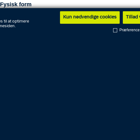
Fysisk form
Kun nødvendige cookies
Tillad
s til at optimere
Værdighedstjek og sikkerhedsgodkendelse
mesiden.
Præference
age
English