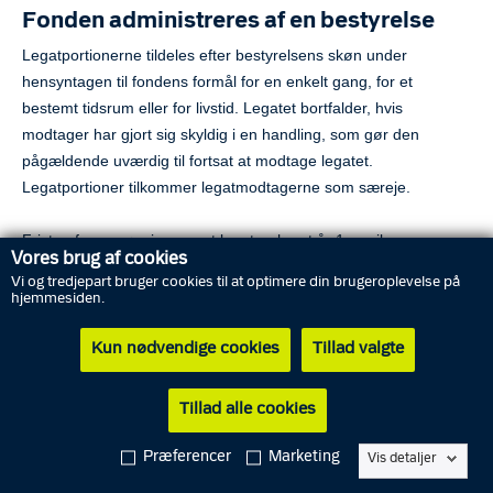
Fonden administreres af en bestyrelse
Legatportionerne tildeles efter bestyrelsens skøn under
hensyntagen til fondens formål for en enkelt gang, for et
bestemt tidsrum eller for livstid. Legatet bortfalder, hvis
modtager har gjort sig skyldig i en handling, som gør den
pågældende uværdig til fortsat at modtage legatet.
Legatportioner tilkommer legatmodtagerne som særeje.
Fristen for ansøgning om et legat er hvert år 1. april.
Vores brug af cookies
Vi og tredjepart bruger cookies til at optimere din brugeroplevelse på
Ansøgningsskemaet herunder skal benyttes ved ansøgning om
hjemmesiden.
et legat.
Kun nødvendige cookies
Tillad valgte
Ansøgningsskema til Rigspolitichefens Hjælpe- og
Tillad alle cookies
Gratialefond
Præferencer
Marketing
Vis detaljer