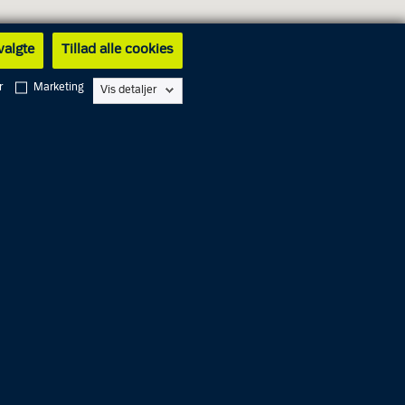
 valgte
Tillad alle cookies
r
Marketing
Vis detaljer
 - 13.00
Lukket
Lukket
Lukket
Lukket
 - 13.00
Lukket