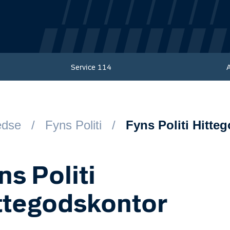
Service
114
redse
Fyns Politi
Fyns Politi Hitte
ns Politi
ttegodskontor