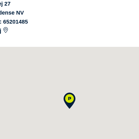
ej
27
dense NV
: 65201485
j