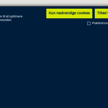
Kun nødvendige cookies
Tillad
s til at optimere
mesiden.
Præference
gstider
6. august
11.00
7. august
8. august
9. august
g
10. august
11. august
11.00
12. august