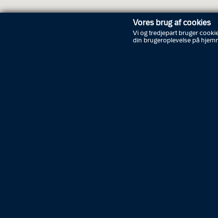
Vores brug af cookies
Vi og tredjepart bruger cookie
din brugeroplevelse på hjem
Åbnin
Torsdag
Fredag
Lørdag
Søndag
Manda
Tirsdag
Onsdag