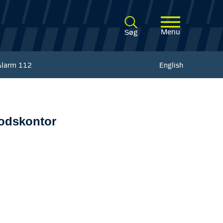
Menu
Søg
Alarm
112
English
godskontor