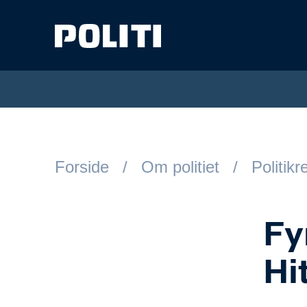
Spring til hovedindhold
Forside
Om politiet
Politik
Fy
Hi