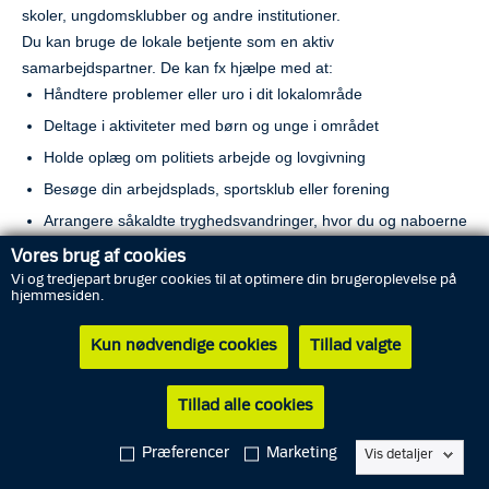
skoler, ungdomsklubber og andre institutioner.
Du kan bruge de lokale betjente som en aktiv
samarbejdspartner. De kan fx hjælpe med at:
Håndtere problemer eller uro i dit lokalområde
Deltage i aktiviteter med børn og unge i området
Holde oplæg om politiets arbejde og lovgivning
Besøge din arbejdsplads, sportsklub eller forening
Arrangere såkaldte tryghedsvandringer, hvor du og naboerne
udpeger utrygge steder i området
Vores brug af cookies
Vi og tredjepart bruger cookies til at optimere din brugeroplevelse på
Du finder det direkte nummer til Din Betjent her:
Klik her eller
hjemmesiden.
på kortet og find Din Betjent
Nærpolitiet kan også kontaktes via mail:
kbh@politi.dk
Kun nødvendige cookies
Tillad valgte
Til iPhone-brugere: Vær opmærksom på, at du skal holde
Tillad alle cookies
fingeren på kortet og så vælge ”Åbn i ny fane”. Klik på det
relevante sted på kortet i den nye fane. Nederst på skærmen
Præferencer
Marketing
Vis detaljer
dukker områdenavnet op og når du klikker på det, vises det