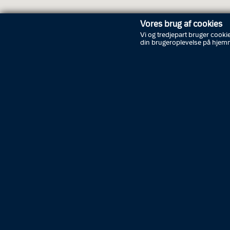
Vores brug af cookies
Vi og tredjepart bruger cookie
din brugeroplevelse på hjem
Åbnin
Lørdag
Søndag
Manda
Tirsdag
Onsdag
Torsdag
Fredag
Lørdag