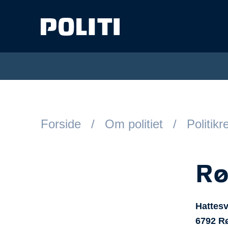
Spring til hovedindhold
Forside
Om politiet
Politik
Rø
Hattes
6792
R