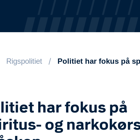
Rigspolitiet
Politiet har fokus på s
litiet har fokus på
iritus- og narkokør