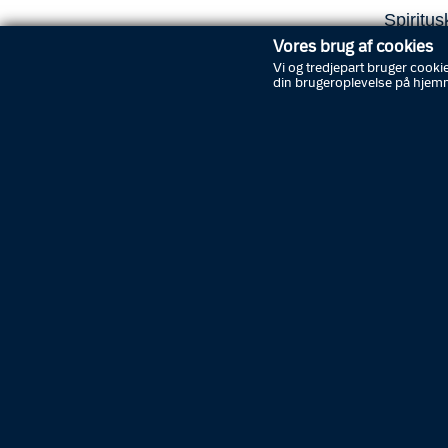
Spiritus
trods af
Vores brug af cookies
der stad
Vi og tredjepart bruger cookie
din brugeroplevelse på hjem
cirka ti
hvis man
stigende
”Spritkø
danskern
trafikan
at få de
Berthels
”Vi ved 
de er i 
på vejen
det mind
han”.