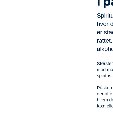
i 
Spirit
hvor d
er sta
rattet
alkoho
Størsted
med man
spiritus
Påsken e
der ofte
hvem der
taxa ell