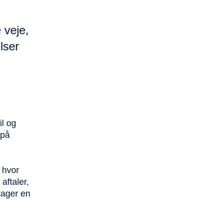
 veje,
lser
il og
 på
 hvor
aftaler,
tager en