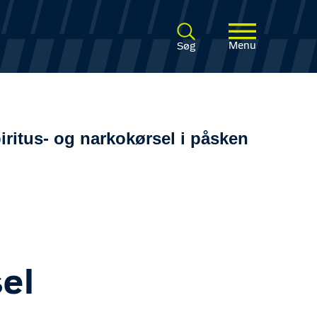
Menu
Søg
piritus- og narkokørsel i påsken
sel