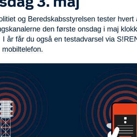
sdag 3. maj
litiet og Beredskabsstyrelsen tester hvert 
ingskanalerne den første onsdag i maj klok
. I år får du også en testadvarsel via S!R
 mobiltelefon.