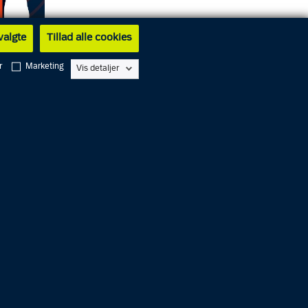
 valgte
Tillad alle cookies
r
Marketing
Vis detaljer
n om
første
e
S!RENEN
 dig.
stem.