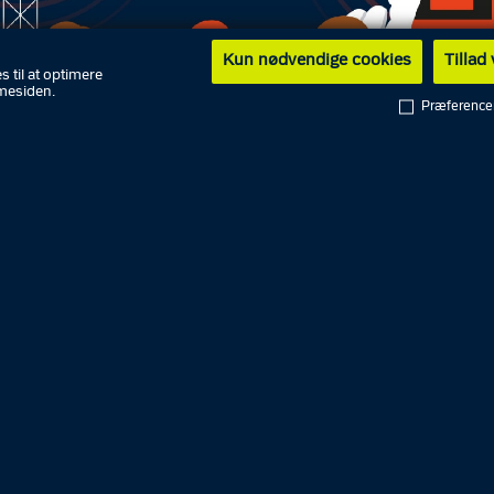
Kun nødvendige cookies
Tillad
s til at optimere
mesiden.
Præference
rre ulykker rammer, advarer myndighederne befolkninge
n gang om året testes varslingskanalerne. Det sker den 
 maj kl. 12.00.
tiet og Beredskabsstyrelsen tester som vanligt de fysisk
gssirener. I år vil du også modtage en testadvarsel via 
obiltelefon. Du skal ikke downloade en app eller tilmelde
 bare have en nyere mobiltelefon med opdateret styresy
 om telefoner og styresystemer på
sirenen.dk
.