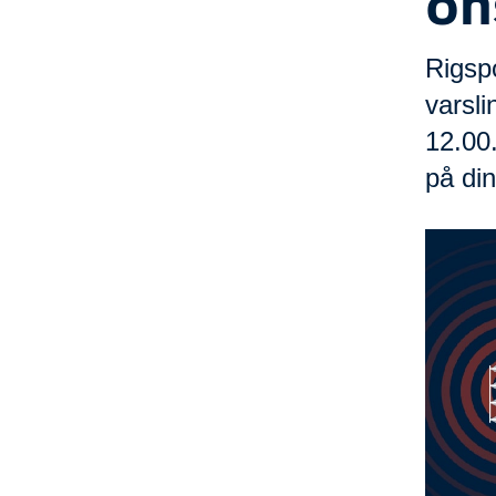
on
Rigspo
varsl
12.00
på din