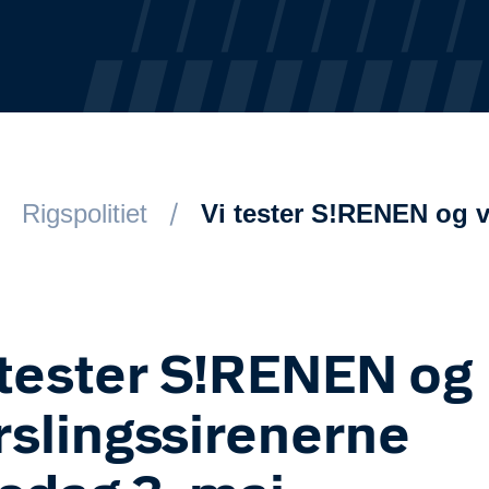
Rigspolitiet
Vi tester S!RENEN og v
 tester S!RENEN og
rslingssirenerne