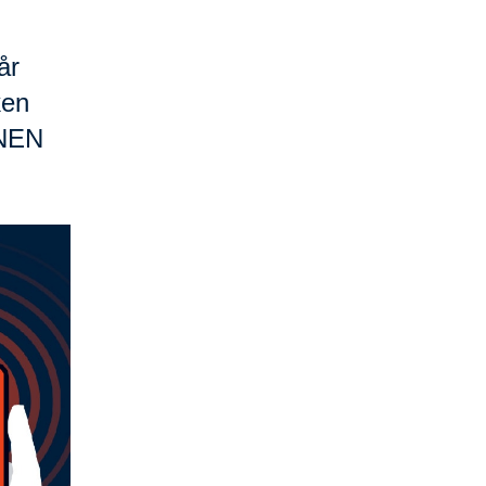
år
ken
ENEN