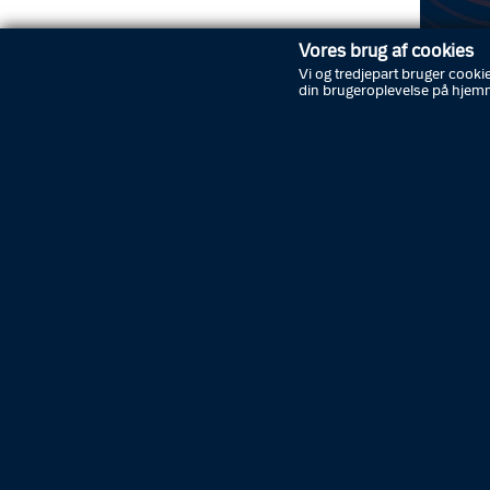
Vores brug af cookies
Vi og tredjepart bruger cookie
din brugeroplevelse på hjem
Når stø
faren. E
onsdag i
Rigspoli
varslin
på din m
Du skal
Se mere