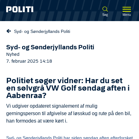
Spring til hovedindhold
Søg
Menu
Syd- og Sønderjyllands Politi
Syd- og Sønderjyllands Politi
Nyhed
7. februar 2025 14:18
Politiet søger vidner: Har du set
en sølvgrå VW Golf søndag aften i
Aabenraa?
Vi udgiver opdateret signalement af mulig
gerningsperson til afgivelse af løsskud og rute på den bil,
han formodes at være kørt i.
Syd- og Sønderjyllands Politi har siden søndag aften efterforsket