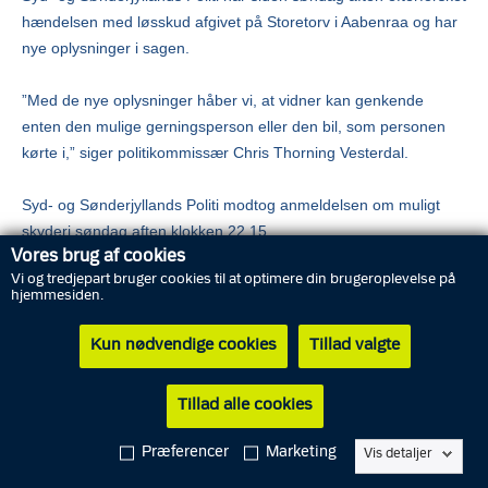
hændelsen med løsskud afgivet på Storetorv i Aabenraa og har
nye oplysninger i sagen.
”Med de nye oplysninger håber vi, at vidner kan genkende
enten den mulige gerningsperson eller den bil, som personen
kørte i,” siger politikommissær Chris Thorning Vesterdal.
Syd- og Sønderjyllands Politi modtog anmeldelsen om muligt
skyderi søndag aften klokken 22.15.
Vores brug af cookies
Vi og tredjepart bruger cookies til at optimere din brugeroplevelse på
Bilens rute
hjemmesiden.
En person er kommet til Storetorv i en sølvgrå VW Golf omkring
klokken 22 søndag aften. Der er formentlig en model 4 VW Golf.
Kun nødvendige cookies
Tillad valgte
Bilen kørte ad Vestergade og svingede ind ad Franciska
Clausens Passage for at parkere bag Storetorv 4c. Derefter steg
Tillad alle cookies
den mulige gerningsperson ud af bilen og løb ad Franciska
Clausens Passage mod Storetorv, hvor der blev afgivet flere
Præferencer
Marketing
Vis detaljer
løsskud. Kort efter kom personen retur, satte sig i bilen og kørte