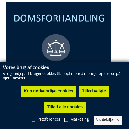
Vores brug af cookies
Vi og tredjepart bruger cookies til at optimere din brugeroplevelse på
hjemmesiden.
Kun nødvendige cookies
Tillad valgte
Tillad alle cookies
Den 20. september 2020 på Grindstedvej i Billund ramte den
22-årige frontalt ind i en knallert med en 15-årig dreng.
Præferencer
Marketing
Vis detaljer
Sammenstødet skete i knallertens vognbane, og den 15-årige