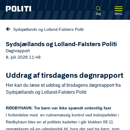
Spring til hovedindhold
Søg
Menu
Sydsjællands og Lolland-Falsters Politi
Sydsjællands og Lolland-Falsters Politi
Døgnrapport
8. juli 2026 11:48
Uddrag af tirsdagens døgnrapport
Her kan du læse et uddrag af tirsdagens døgnrapport fra
Sydsjællands og Lolland-Falsters Politi
RØDBYHAVN: Tre børn var ikke spændt ordentlig fast
I forbindelse med en rutinemæssig kontrol ved indrejsefeltet i
Rødbyhavn blev en af politiets kadetter i går klokken 08.11
opmærksom på en udenlandsk bil, hvor der sad tre børn, som