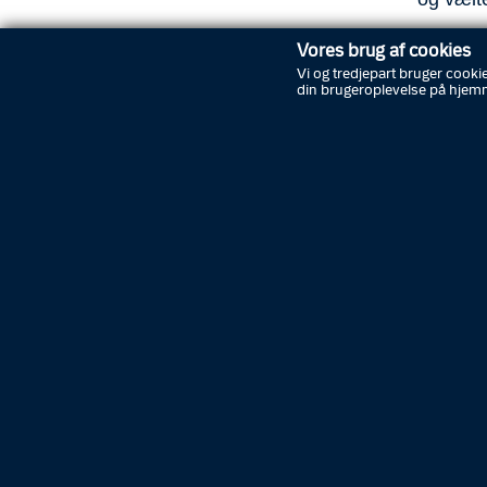
I forbi
Vores brug af cookies
dagen e
Vi og tredjepart bruger cookie
din brugeroplevelse på hjem
grundlov
for var
Den efte
blevet 
alt ni 
Fem af
færdsle
og ved 
Anklage
behandl
decemb