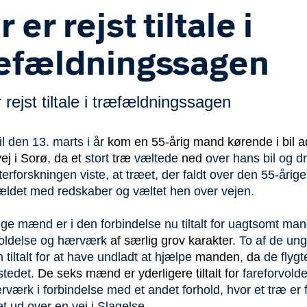
 er rejst tiltale i
æfældningssagen
 rejst tiltale i træfældningssagen
il den 13. marts i år
kom en 55-årig mand
kørende i bil a
ej i Sorø, da et
stort
træ
væltede
ned
over hans bil og d
erforskningen viste, at træet, der faldt over den 55-årige 
fældet med redskaber og væltet hen over vejen.
ge mænd er i den forbindelse nu tiltalt for uagtsomt ma
voldelse og hærværk
af særlig grov karakter
. To af de ung
tiltalt for at have undladt at hjælpe
manden
,
da
de flygt
stedet
. De seks mænd er yderligere tiltalt for
fareforvold
rværk i forbindelse med et andet forhold, hvor et træ er 
t ud over en vej i Slagelse.