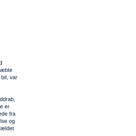
d
ræbte
bil, var
nddrab,
e er
ede fra
else og
fældet