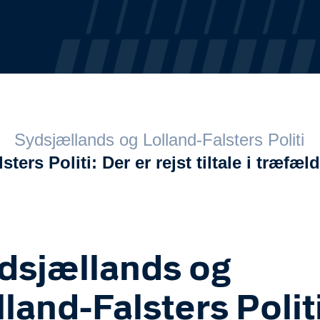
Sydsjællands og Lolland-Falsters Politi
ters Politi: Der er rejst tiltale i træfæ
dsjællands og
lland-Falsters Politi