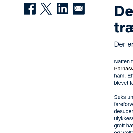
Der
tr
Der er
Natten t
Parnasv
ham. Eft
blevet 
Seks un
farefor
desuden 
ulykkes
groft hæ
og vælte