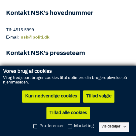
Kontakt NSK's hovednummer
Tlf: 4515 5999
E-mail:
nsk@politi.dk
Kontakt NSK's presseteam
Pressetelefon: 4015 0147 (Pressetelefonen er henvendt
Vores brug af cookies
journalister. Der kan ikke sendes sms til pressetelefonen)
Vi og tredjepart bruger cookies til at optimere din brugeroplevelse på
hjemmesiden.
E-mail:
nsk-presse@politi.dk
Pressetelefonen besvares indenfor normal åbningstid.
Kun nødvendige cookies
Tillad valgte
Tillad alle cookies
Præferencer
Marketing
Vis detaljer