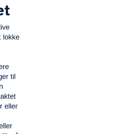
et
live
t lokke
ære
r til
n
aktet
 eller
ller