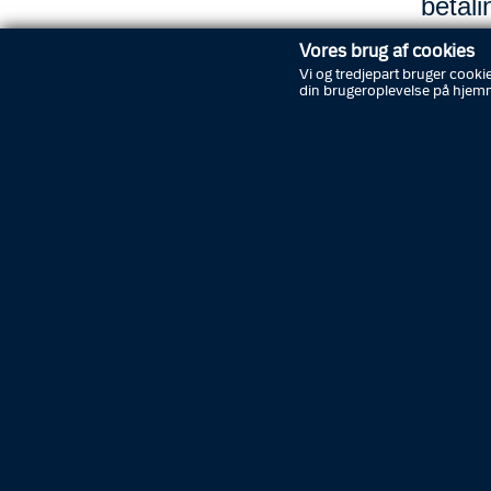
betali
at svi
Vores brug af cookies
Vi og tredjepart bruger cookie
din brugeroplevelse på hjem
For at m
klare og
Dow
RÅD TI