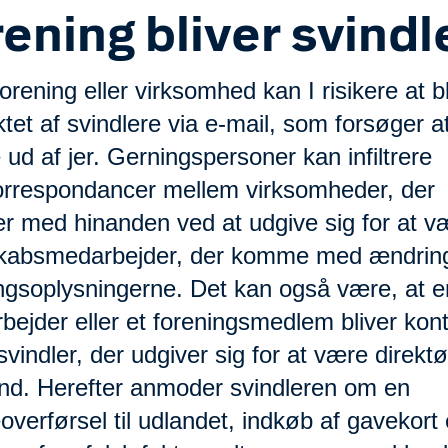
rening bliver svindl
rening eller virksomhed kan I risikere at b
tet af svindlere via e-mail, som forsøger a
ud af jer. Gerningspersoner kan infiltrere
orrespondancer mellem virksomheder, der
er med hinanden ved at udgive sig for at v
kabsmedarbejder, der komme med ændringe
ingsoplysningerne. Det kan også være, at e
ejder eller et foreningsmedlem bliver kont
svindler, der udgiver sig for at være direktør
nd. Herefter anmoder svindleren om en
verførsel til udlandet, indkøb af gavekort e