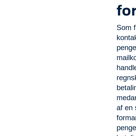
fo
Som fo
kontak
penge 
mailk
handl
regns
betal
medarb
af en 
forma
pengeo