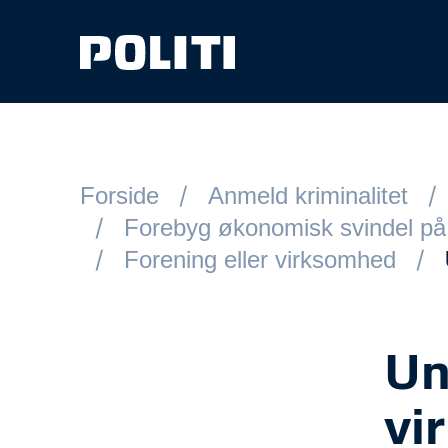
Spring til hovedindhold
Forside
Anmeld kriminalitet
Forebyg økonomisk svindel på ne
Forening eller virksomhed
Un
vi