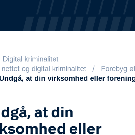
Digital kriminalitet
ttet og digital kriminalitet
Forebyg øk
Undgå, at din virksomhed eller forening
dgå, at din
rksomhed eller