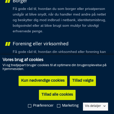
Borger
Få gode råd til, hvordan du som borger eller privatperson
undgår at blive snydt, når du handler med andre på nettet
og beskytter dig mod indbrud i netbank, identitetsmisbrug,
boligsvindel eller at blive brugt som muldyr for ulovligt
erhvervede penge.
Forening eller virksomhed
Få gode råd til, hvordan din virksomhed eller forening kan
beskytte sig mod fakturasvindel, ransomware og andre
Vores brug af cookies
digitale trusler.
Vi og tredjepart bruger cookies til at optimere din brugeroplevelse på
hjemmesiden.
Kun nødvendige cookies
Tillad valgte
Tillad alle cookies
Alarm
Service
Præferencer
Marketing
Vis detaljer